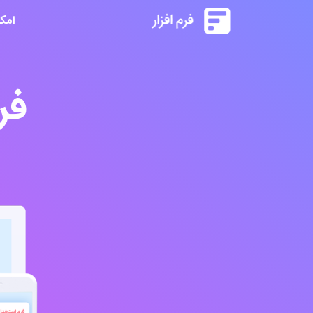
امک
فر