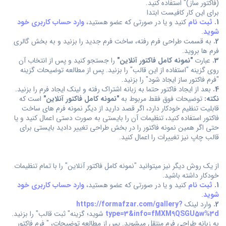
(فاکتور ساز)" استفاده کنید.
برای این کار کافیست ابتدا
1.
ثبت نام
کنید و یا در صورتی که عضو هستید،
وارد حساب کاربری خود
شوید
.
2.
به قسمت طراحی فرم رفته، ساخت فرم جدید را بزنید و به بخش گالری
فرم ها بروید.
3.
عبارت
"نمونه کامل فاکتور آنلاین"
را جستجو کنید و پس از انتخاب آن
روی گزینه "استفاده از این قالب" را بزنید. پس از مطالعه توضیحات گزینه
"فرم فاکتور ساز ایجاد شود" را بزنید.
4.
بعد از ایجاد فاکتور حتما به زبانه اشتراک رفته و لینک ایجاد فرم را بزنید.
نکته:
توضیحات فوق فقط مربوط به
"نمونه کامل فاکتور آنلاین"
است که
قابلیت تنظیم خودکار دارد، اگر قصد دارید از دیگر نمونه فرم های ساخت
فاکتور استفاده کنید، تنظیمات آن را بایستی به صورت دستی اعمال کنید و یا
حتی اگر همین نمونه فاکتور را در بخش طراحی تغییر دادید بایستی برای
قالب چاپ نیز تغییرات را اعمال کنید.
از یک روش دیگر نیز میتوانید "نمونه کامل فاکتور آنلاین" را با تمام تنظیمات
خودکار داشته باشید.
1.
ثبت نام
کنید و یا در صورتی که عضو هستید،
وارد حساب کاربری خود
شوید
.
2.
وارد لینک
https://formafzar.com/gallery?
type=3&info=fMXM9QSGU5w%3d
شوید؛ گزینه" ثبت قالب" را بزنید.
به زبانه طراحی فرم منتقل میشوید. پس از مطالعه توضیحات، " فرم فاکتور