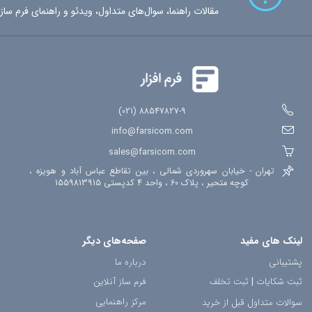
مقالات راهنما، سوال‌های متداول، ویدئو و راهنمای فرم ساز
88547827-9 (021)
info@farsicom.com
sales@farsicom.com
تهران - خیابان سهروردی شمالی ، بین تقاطع عباس آباد و هویزه ،
کوچه متحیر ، پلاک 60 ، واحد 4 کدپستی 1559813915
لینک های مفید
صفحه‌های دیگر
پشتیبانی
درباره ما
ثبت شکایات
|
ثبت تخلف
فرم ساز آنلاین
مرکز راهنمایی
سوالات متداول قبل از خرید