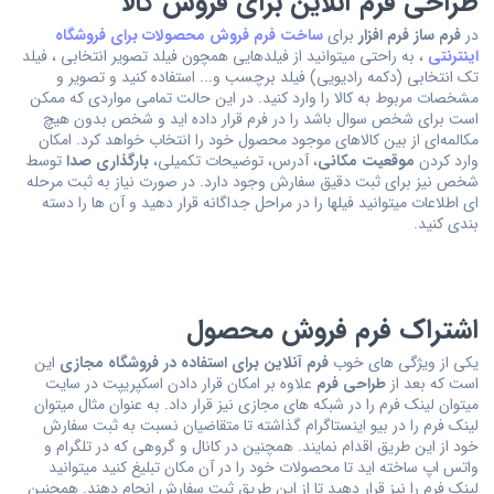
طراحی فرم آنلاین برای فروش کالا
در
فرم ساز فرم افزار
برای
ساخت فرم فروش محصولات برای فروشگاه
اینترنتی
، به راحتی میتوانید از فیلدهایی همچون فیلد تصویر انتخابی ، فیلد
تک انتخابی (دکمه رادیویی) فیلد برچسب و... استفاده کنید و تصویر و
مشخصات مربوط به کالا را وارد کنید. در این حالت تمامی مواردی که ممکن
است برای شخص سوال باشد را در فرم قرار داده اید و شخص بدون هیچ
مکالمه‌ای از بین کالاهای موجود محصول خود را انتخاب خواهد کرد. امکان
وارد کردن
موقعیت مکانی
، آدرس، توضیحات تکمیلی،
بارگذاری صدا
توسط
شخص نیز برای ثبت دقیق سفارش وجود دارد. در صورت نیاز به ثبت مرحله
ای اطلاعات میتوانید فیلها را در مراحل جداگانه قرار دهید و آن ها را دسته
بندی کنید.
اشتراک فرم فروش محصول
یکی از ویژگی های خوب
فرم آنلاین برای استفاده در فروشگاه مجازی
این
است که بعد از
طراحی فرم
علاوه بر امکان قرار دادن اسکپریپت در سایت
میتوان لینک فرم را در شبکه های مجازی نیز قرار داد. به عنوان مثال میتوان
لینک فرم را در بیو اینستاگرام گذاشته تا متقاضیان نسبت به ثبت سفارش
خود از این طریق اقدام نمایند. همچنین در کانال و گروهی که در تلگرام و
واتس اپ ساخته اید تا محصولات خود را در آن مکان تبلیغ کنید میتوانید
لینک فرم را نیز قرار دهید تا از این طریق ثبت سفارش انجام دهند. همچنین