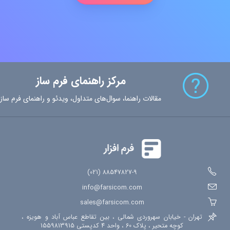
مرکز راهنمای فرم ساز
مقالات راهنما، سوال‌های متداول، ویدئو و راهنمای فرم ساز
88547827-9 (021)
info@farsicom.com
sales@farsicom.com
تهران - خیابان سهروردی شمالی ، بین تقاطع عباس آباد و هویزه ،
کوچه متحیر ، پلاک 60 ، واحد 4 کدپستی 1559813915