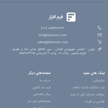
88547827-9 (021)
info@farsicom.com
sales@farsicom.com
تهران - خیابان سهروردی شمالی ، بین تقاطع عباس آباد و هویزه ،
کوچه متحیر ، پلاک 60 ، واحد 4 کدپستی 1559813915
لینک های مفید
صفحه‌های دیگر
پشتیبانی
درباره ما
ثبت شکایات
|
ثبت تخلف
فرم ساز آنلاین
مرکز راهنمایی
سوالات متداول قبل از خرید
تعرفه‌های فرم ساز
قوانین و مقررات
لیست تغییرات