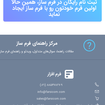
ثبت نام رایگان در فرم ساز، همین حالا
اولین فرم خودتون رو با فرم ساز ایجاد
نماید
مرکز راهنمای فرم ساز
مقالات راهنما، سوال‌های متداول، ویدئو و راهنمای فرم ساز
88547827-9 (021)
info@farsicom.com
sales@farsicom.com