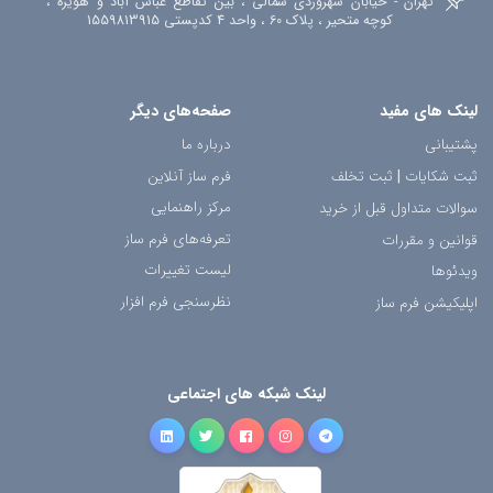
تهران - خیابان سهروردی شمالی ، بین تقاطع عباس آباد و هویزه ،
کوچه متحیر ، پلاک 60 ، واحد 4 کدپستی 1559813915
لینک های مفید
صفحه‌های دیگر
پشتیبانی
درباره ما
ثبت شکایات
|
ثبت تخلف
فرم ساز آنلاین
مرکز راهنمایی
سوالات متداول قبل از خرید
تعرفه‌های فرم ساز
قوانین و مقررات
لیست تغییرات
ویدئوها
نظرسنجی فرم افزار
اپلیکیشن فرم ساز
لینک شبکه های اجتماعی