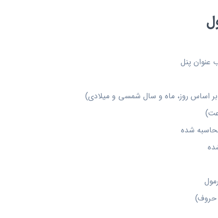
ل
 عنوان پنل
محاسبه شده
ده
رمول
 حروف)