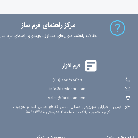
مرکز راهنمای فرم ساز
مقالات راهنما، سوال‌های متداول، ویدئو و راهنمای فرم ساز
88547827-9 (021)
info@farsicom.com
sales@farsicom.com
تهران - خیابان سهروردی شمالی ، بین تقاطع عباس آباد و هویزه ،
کوچه متحیر ، پلاک 60 ، واحد 4 کدپستی 1559813915
لینک های مفید
صفحه‌های دیگر