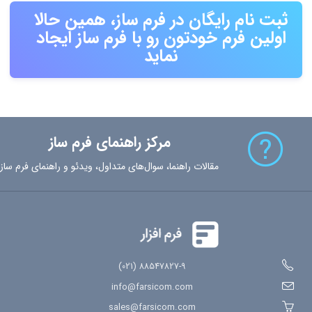
ثبت نام رایگان در فرم ساز، همین حالا
اولین فرم خودتون رو با فرم ساز ایجاد
نماید
مرکز راهنمای فرم ساز
مقالات راهنما، سوال‌های متداول، ویدئو و راهنمای فرم ساز
88547827-9 (021)
info@farsicom.com
sales@farsicom.com