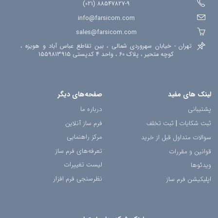
88547827-9 (021)
info@farsicom.com
sales@farsicom.com
تهران - خیابان سهروردی شمالی ، بین تقاطع عباس آباد و هویزه ،
کوچه متحیر ، پلاک 60 ، واحد 4 کدپستی 1559813915
لینک های مفید
صفحه‌های دیگر
پشتیبانی
درباره ما
ثبت شکایات
|
ثبت تخلف
فرم ساز آنلاین
مرکز راهنمایی
سوالات متداول قبل از خرید
تعرفه‌های فرم ساز
قوانین و مقررات
لیست تغییرات
ویدئوها
نظرسنجی فرم افزار
اپلیکیشن فرم ساز