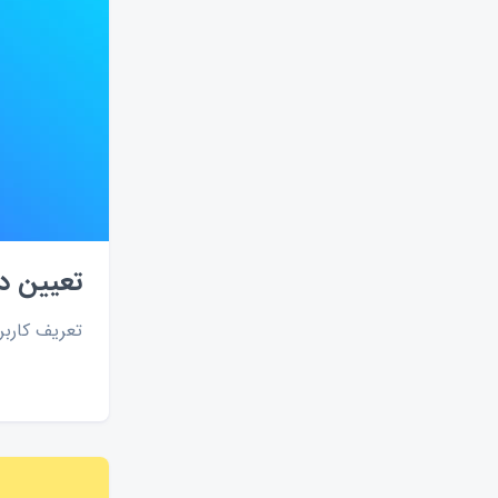
افزونه-وردپرس
آزمون-ساز
ساخت-آزمون
قالب-چاپ
بیمه
ثبت-سفارش
سفارش-آنلاین
فرستنده-ایمیل
پیامک-ایمیل
قالب-فرم
محدودیت-ثبت-فرم
فرستنده-پیامک
مدارس
پزشکی
پارامترهای-لینک-فرم
پیام-رسان
وب-هوک
تعیین دس
تکرار-فیلد
شرط-فرم
شمارش-معکوس
تعریف کارب
فیلد-محاسباتی
کنترل-کیفیت
گوگل-آنالیتیکس
ورودی-اکسل
خروجی-اکسل
ثبت-گزارش
مصوبات-جلسه
توافقنامه
ثبت-نام
رویداد
فرم-ساز