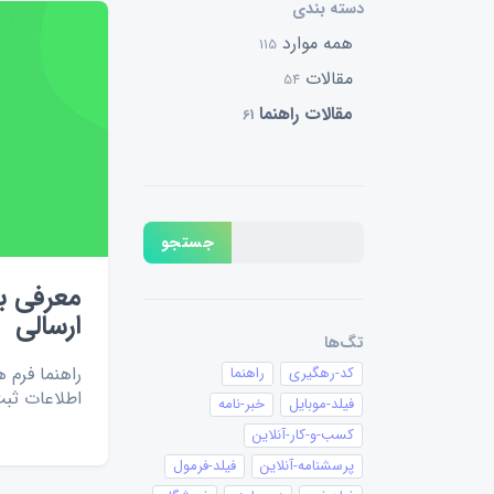
دسته بندی
همه موارد
115
مقالات
54
مقالات راهنما
61
جستجو
معرفی 
ارسالی
تگ‌ها
راهنما فرم 
کد-رهگیری
راهنما
اطلاعات ثب
فیلد-موبایل
خبر-نامه
کسب-و-کار-آنلاین
پرسشنامه-آنلاین
فیلد-فرمول