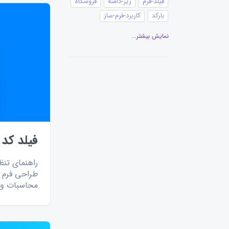
فیلد-فرم
زیر-دامنه
فروشگاه
بارکد
کاربرد-فرم-ساز
انتشار-فرم
نمایش بیشتر...
اطلاعات-ثبت-شده-فرم
نظرسنجی
احراز هویت
پرداخت-آنلاین
کد-تخفیف
ایجاد-فرم
رزرو-وقت
ناحیه-کاربری
دسترسی
گفتگوی-آنلاین
ساخت-فرم
سنجش-رضایتمندی
فیلد کد
تنظیمات-فرم
فرم-مرتبط
چاپ-فرم
دانلود-فرم
کانبان
راهنمای تن
طراحی فرم ب
پیغام-ثبت-فرم
تقویم
محاسبات و ا
گزارش-نموداری
گزارش-فرم
عنوان-فیلد
ویرایشگر-متن
ویرایش فرم
گزارش‌گیری