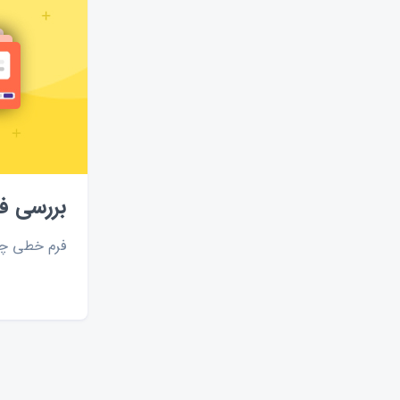
دریافت-پرداخت
خرید-آنلاین
ارتباط-با-ما
استخدام
موقعیت-جغرافیایی
ثبت-مکان
افزونه-جوملا
امضای-دیجیتال
اشتراک-فرم
تاریخچه-تغییرات
بررسی ف
فرم خطی چی