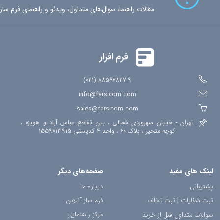
مقالات راهنما، سوال‌های متداول، ویدئو و راهنمای فرم ساز
88547827-9 (021)
info@farsicom.com
sales@farsicom.com
تهران - خیابان سهروردی شمالی ، بین تقاطع عباس آباد و هویزه ،
کوچه متحیر ، پلاک 60 ، واحد 4 کدپستی 1559813915
لینک های مفید
صفحه‌های دیگر
پشتیبانی
درباره ما
ثبت شکایات
|
ثبت تخلف
فرم ساز آنلاین
مرکز راهنمایی
سوالات متداول قبل از خرید