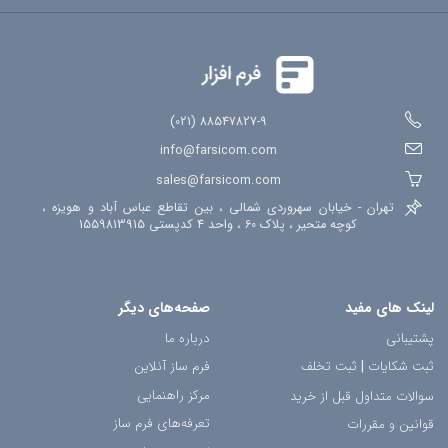
88547827-9 (021)
info@farsicom.com
sales@farsicom.com
تهران - خیابان سهروردی شمالی ، بین تقاطع عباس آباد و هویزه ،
کوچه متحیر ، پلاک 60 ، واحد 4 کدپستی 1559813915
لینک های مفید
صفحه‌های دیگر
پشتیبانی
درباره ما
ثبت شکایات
|
ثبت تخلف
فرم ساز آنلاین
مرکز راهنمایی
سوالات متداول قبل از خرید
تعرفه‌های فرم ساز
قوانین و مقررات