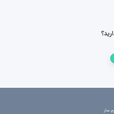
رید؟
م ساز