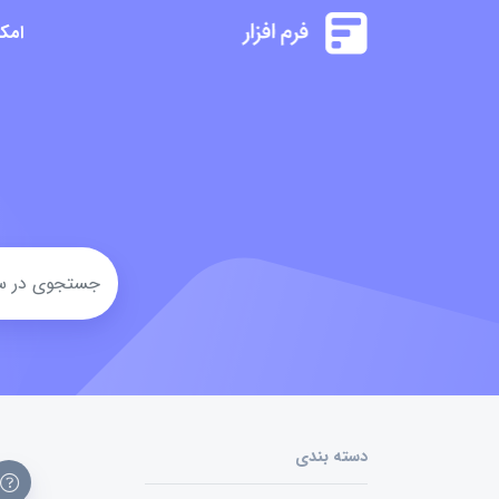
امک
دسته بندی