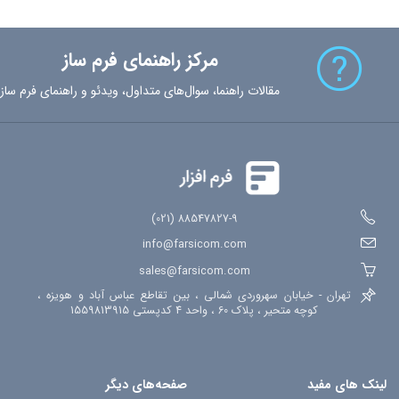
مرکز راهنمای فرم ساز
مقالات راهنما، سوال‌های متداول، ویدئو و راهنمای فرم ساز
88547827-9 (021)
info@farsicom.com
sales@farsicom.com
تهران - خیابان سهروردی شمالی ، بین تقاطع عباس آباد و هویزه ،
کوچه متحیر ، پلاک 60 ، واحد 4 کدپستی 1559813915
لینک های مفید
صفحه‌های دیگر