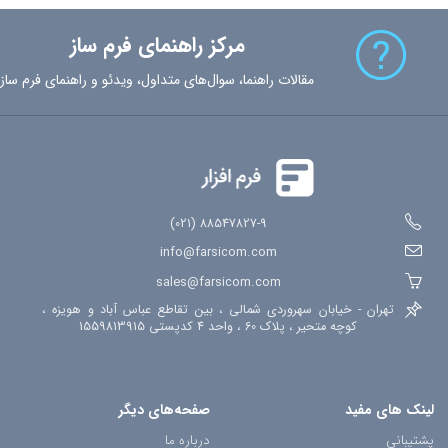
مرکز راهنمای فرم ساز
مقالات راهنما، سوال‌های متداول، ویدئو و راهنمای فرم ساز
88547827-9 (021)
info@farsicom.com
sales@farsicom.com
تهران - خیابان سهروردی شمالی ، بین تقاطع عباس آباد و هویزه ،
کوچه متحیر ، پلاک 60 ، واحد 4 کدپستی 1559813915
لینک های مفید
صفحه‌های دیگر
پشتیبانی
درباره ما