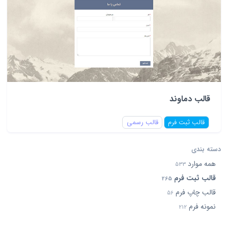
قالب دماوند
قالب ثبت فرم
قالب رسمی
دسته بندی
همه موارد
533
قالب ثبت فرم
265
قالب چاپ فرم
56
نمونه فرم
212