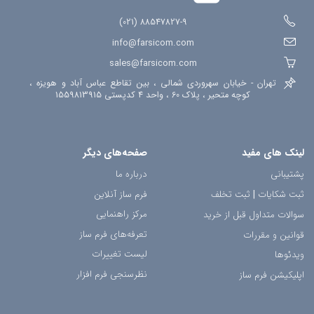
88547827-9 (021)
info@farsicom.com
sales@farsicom.com
تهران - خیابان سهروردی شمالی ، بین تقاطع عباس آباد و هویزه ،
کوچه متحیر ، پلاک 60 ، واحد 4 کدپستی 1559813915
لینک های مفید
صفحه‌های دیگر
پشتیبانی
درباره ما
ثبت شکایات
|
ثبت تخلف
فرم ساز آنلاین
مرکز راهنمایی
سوالات متداول قبل از خرید
تعرفه‌های فرم ساز
قوانین و مقررات
لیست تغییرات
ویدئوها
نظرسنجی فرم افزار
اپلیکیشن فرم ساز