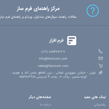
مرکز راهنمای فرم ساز
مقالات راهنما، سوال‌های متداول، ویدئو و راهنمای فرم ساز
88547827-9 (021)
info@farsicom.com
sales@farsicom.com
تهران - خیابان سهروردی شمالی ، بین تقاطع عباس آباد و هویزه ،
کوچه متحیر ، پلاک 60 ، واحد 4 کدپستی 1559813915
لینک های مفید
صفحه‌های دیگر
پشتیبانی
درباره ما