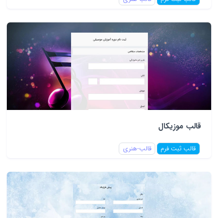
قالب موزیکال
قالب ثبت فرم
قالب-هنری