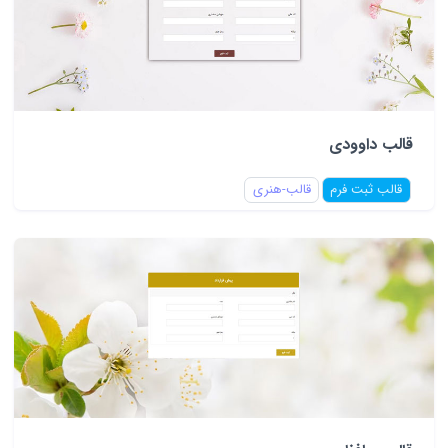
قالب داوودی
قالب ثبت فرم
قالب-هنری