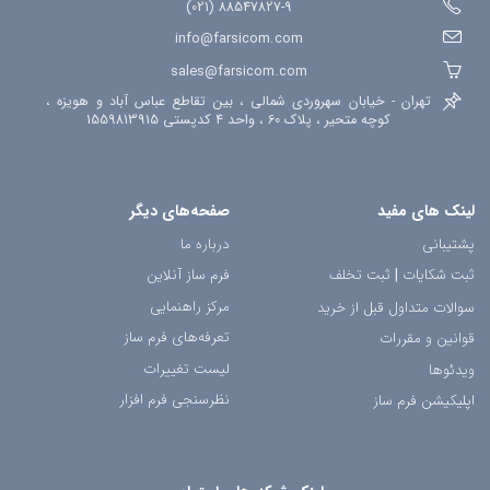
88547827-9 (021)
info@farsicom.com
sales@farsicom.com
تهران - خیابان سهروردی شمالی ، بین تقاطع عباس آباد و هویزه ،
کوچه متحیر ، پلاک 60 ، واحد 4 کدپستی 1559813915
لینک های مفید
صفحه‌های دیگر
پشتیبانی
درباره ما
ثبت شکایات
|
ثبت تخلف
فرم ساز آنلاین
مرکز راهنمایی
سوالات متداول قبل از خرید
تعرفه‌های فرم ساز
قوانین و مقررات
لیست تغییرات
ویدئوها
نظرسنجی فرم افزار
اپلیکیشن فرم ساز