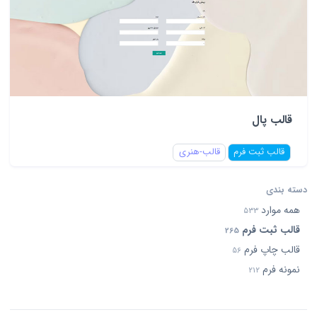
قالب پال
قالب ثبت فرم
قالب-هنری
دسته بندی
همه موارد
533
قالب ثبت فرم
265
قالب چاپ فرم
56
نمونه فرم
212