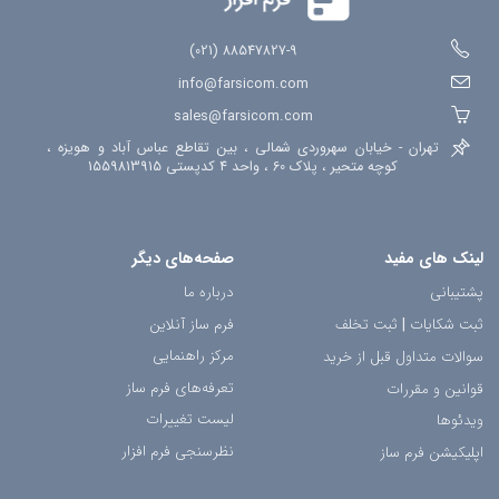
88547827-9 (021)
info@farsicom.com
sales@farsicom.com
تهران - خیابان سهروردی شمالی ، بین تقاطع عباس آباد و هویزه ،
کوچه متحیر ، پلاک 60 ، واحد 4 کدپستی 1559813915
لینک های مفید
صفحه‌های دیگر
پشتیبانی
درباره ما
ثبت شکایات
|
ثبت تخلف
فرم ساز آنلاین
مرکز راهنمایی
سوالات متداول قبل از خرید
تعرفه‌های فرم ساز
قوانین و مقررات
لیست تغییرات
ویدئوها
نظرسنجی فرم افزار
اپلیکیشن فرم ساز