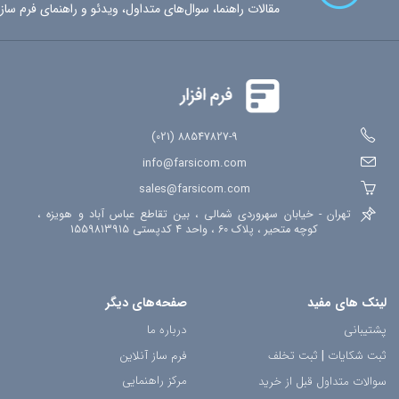
مقالات راهنما، سوال‌های متداول، ویدئو و راهنمای فرم ساز
88547827-9 (021)
info@farsicom.com
sales@farsicom.com
تهران - خیابان سهروردی شمالی ، بین تقاطع عباس آباد و هویزه ،
کوچه متحیر ، پلاک 60 ، واحد 4 کدپستی 1559813915
لینک های مفید
صفحه‌های دیگر
پشتیبانی
درباره ما
ثبت شکایات
|
ثبت تخلف
فرم ساز آنلاین
مرکز راهنمایی
سوالات متداول قبل از خرید