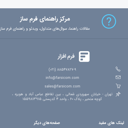
مرکز راهنمای فرم ساز
مقالات راهنما، سوال‌های متداول، ویدئو و راهنمای فرم ساز
88547827-9 (021)
info@farsicom.com
sales@farsicom.com
تهران - خیابان سهروردی شمالی ، بین تقاطع عباس آباد و هویزه ،
کوچه متحیر ، پلاک 60 ، واحد 4 کدپستی 1559813915
لینک های مفید
صفحه‌های دیگر