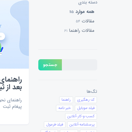
دسته بندی
همه موارد
115
مقالات
54
مقالات راهنما
61
جستجو
راهنمای 
بعد از ث
تگ‌ها
راهنمای نحو
کد-رهگیری
راهنما
پیغام ثبت
فیلد-موبایل
خبر-نامه
کسب-و-کار-آنلاین
پرسشنامه-آنلاین
فیلد-فرمول