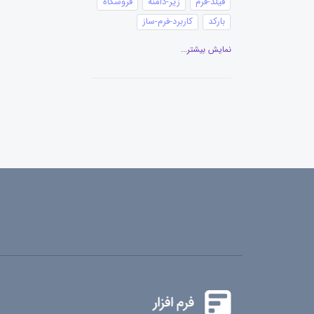
فیلد-فرم
زیر-دامنه
فروشگاه
بارکد
کاربرد-فرم-ساز
انتشار-فرم
نمایش بیشتر...
اطلاعات-ثبت-شده-فرم
نظرسنجی
احراز هویت
پرداخت-آنلاین
کد-تخفیف
ایجاد-فرم
رزرو-وقت
ناحیه-کاربری
دسترسی
گفتگوی-آنلاین
ساخت-فرم
سنجش-رضایتمندی
تنظیمات-فرم
فرم-مرتبط
چاپ-فرم
دانلود-فرم
کانبان
پیغام-ثبت-فرم
تقویم
گزارش-نموداری
گزارش-فرم
عنوان-فیلد
ویرایشگر-متن
ویرایش فرم
گزارش‌گیری