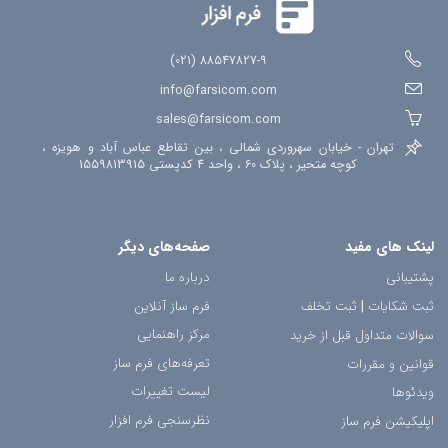
88547827-9 (021)
info@farsicom.com
sales@farsicom.com
تهران - خیابان سهروردی شمالی ، بین تقاطع عباس آباد و هویزه ،
کوچه متحیر ، پلاک 60 ، واحد 4 کدپستی 1559813915
لینک های مفید
صفحه‌های دیگر
پشتیبانی
درباره ما
ثبت شکایات
|
ثبت تخلف
فرم ساز آنلاین
مرکز راهنمایی
سوالات متداول قبل از خرید
تعرفه‌های فرم ساز
قوانین و مقررات
لیست تغییرات
ویدئوها
نظرسنجی فرم افزار
اپلیکیشن فرم ساز