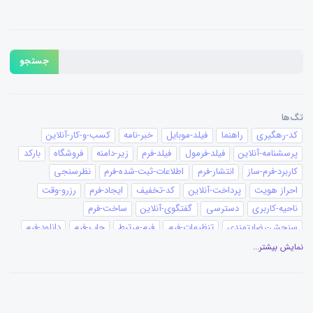
جستجو
تگ‌ها
کد-رهگیری
راهنما
فیلد-موبایل
خبر-نامه
کسب-و-کار-آنلاین
پرسشنامه-آنلاین
فیلد-فرمول
فیلد-فرم
زیر-دامنه
فروشگاه
بارکد
کاربرد-فرم-ساز
انتشار-فرم
اطلاعات-ثبت-شده-فرم
نظرسنجی
احراز هویت
پرداخت-آنلاین
کد-تخفیف
ایجاد-فرم
رزرو-وقت
ناحیه-کاربری
دسترسی
گفتگوی-آنلاین
ساخت-فرم
سنجش-رضایتمندی
تنظیمات-فرم
فرم-مرتبط
چاپ-فرم
دانلود-فرم
کانبان
پیغام-ثبت-فرم
تقویم
گزارش-نموداری
گزارش-فرم
نمایش بیشتر...
عنوان-فیلد
ویرایشگر-متن
ویرایش فرم
گزارش‌گیری
افزونه-وردپرس
آزمون-ساز
ساخت-آزمون
قالب-چاپ
بیمه
ثبت-سفارش
سفارش-آنلاین
فرستنده-ایمیل
پیامک-ایمیل
قالب-فرم