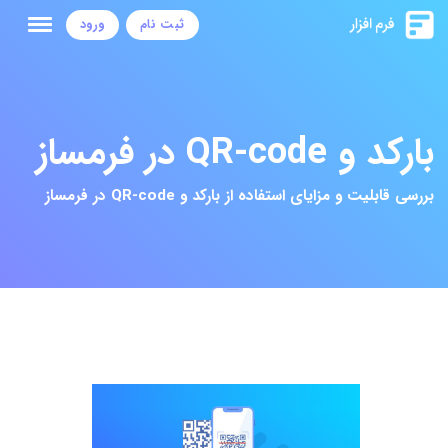
ثبت نام
ورود
بارکد و QR-code در فرمساز
بررسی قابلیت و مزایای استفاده از بارکد و QR-code در فرمساز