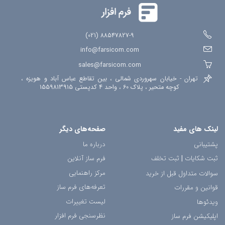
88547827-9 (021)
info@farsicom.com
sales@farsicom.com
تهران - خیابان سهروردی شمالی ، بین تقاطع عباس آباد و هویزه ،
کوچه متحیر ، پلاک 60 ، واحد 4 کدپستی 1559813915
لینک های مفید
صفحه‌های دیگر
پشتیبانی
درباره ما
ثبت شکایات
|
ثبت تخلف
فرم ساز آنلاین
مرکز راهنمایی
سوالات متداول قبل از خرید
تعرفه‌های فرم ساز
قوانین و مقررات
لیست تغییرات
ویدئوها
نظرسنجی فرم افزار
اپلیکیشن فرم ساز