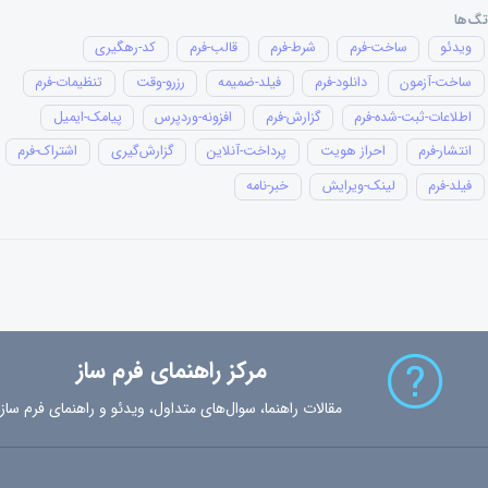
تگ‌ها
ویدئو
ساخت-فرم
شرط-فرم
قالب-فرم
کد-رهگیری
ساخت-آزمون
دانلود-فرم
فیلد-ضمیمه
رزرو-وقت
تنظیمات-فرم
اطلاعات-ثبت-شده-فرم
گزارش-فرم
افزونه-وردپرس
پیامک-ایمیل
انتشار-فرم
احراز هویت
پرداخت-آنلاین
گزارش‌گیری
اشتراک-فرم
فیلد-فرم
لینک-ویرایش
خبر-نامه
مرکز راهنمای فرم ساز
مقالات راهنما، سوال‌های متداول، ویدئو و راهنمای فرم ساز