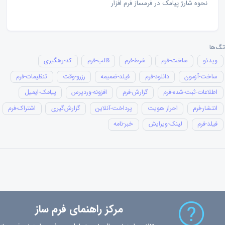
نحوه شارژ پیامک در فرمساز فرم افزار
تگ‌ها
ویدئو
ساخت-فرم
شرط-فرم
قالب-فرم
کد-رهگیری
ساخت-آزمون
دانلود-فرم
فیلد-ضمیمه
رزرو-وقت
تنظیمات-فرم
اطلاعات-ثبت-شده-فرم
گزارش-فرم
افزونه-وردپرس
پیامک-ایمیل
انتشار-فرم
احراز هویت
پرداخت-آنلاین
گزارش‌گیری
اشتراک-فرم
فیلد-فرم
لینک-ویرایش
خبر-نامه
مرکز راهنمای فرم ساز