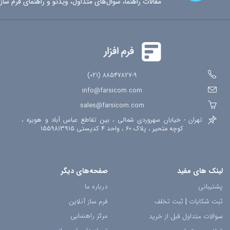
مقالات راهنما، سوال‌های متداول، ویدئو و راهنمای فرم ساز
88547827-9 (021)
info@farsicom.com
sales@farsicom.com
تهران - خیابان سهروردی شمالی ، بین تقاطع عباس آباد و هویزه ،
کوچه متحیر ، پلاک 60 ، واحد 4 کدپستی 1559813915
لینک های مفید
صفحه‌های دیگر
پشتیبانی
درباره ما
ثبت شکایات
|
ثبت تخلف
فرم ساز آنلاین
مرکز راهنمایی
سوالات متداول قبل از خرید