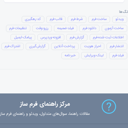
تگ‌ها
ویدئو
ساخت-فرم
شرط-فرم
قالب-فرم
کد-رهگیری
ساخت-آزمون
دانلود-فرم
فیلد-ضمیمه
رزرو-وقت
تنظیمات-فرم
اطلاعات-ثبت-شده-فرم
گزارش-فرم
افزونه-وردپرس
پیامک-ایمیل
انتشار-فرم
احراز هویت
پرداخت-آنلاین
گزارش‌گیری
اشتراک-فرم
فیلد-فرم
لینک-ویرایش
خبر-نامه
مرکز راهنمای فرم ساز
مقالات راهنما، سوال‌های متداول، ویدئو و راهنمای فرم ساز