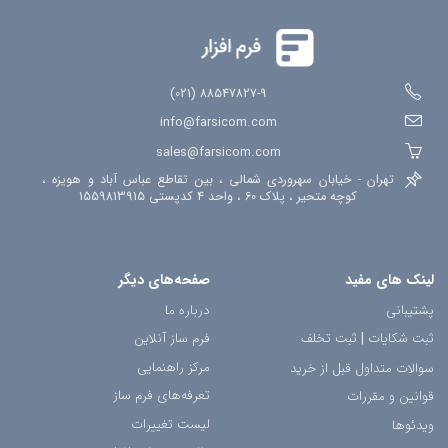
88547827-9 (021)
info@farsicom.com
sales@farsicom.com
تهران - خیابان سهروردی شمالی ، بین تقاطع عباس آباد و هویزه ،
کوچه متحیر ، پلاک 60 ، واحد 4 کدپستی 1559813915
لینک های مفید
صفحه‌های دیگر
پشتیبانی
درباره ما
ثبت شکایات
|
ثبت تخلف
فرم ساز آنلاین
مرکز راهنمایی
سوالات متداول قبل از خرید
تعرفه‌های فرم ساز
قوانین و مقررات
لیست تغییرات
ویدئوها