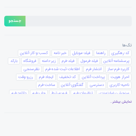
جستجو
تگ‌ها
کد-رهگیری
راهنما
فیلد-موبایل
خبر-نامه
کسب-و-کار-آنلاین
پرسشنامه-آنلاین
فیلد-فرمول
فیلد-فرم
زیر-دامنه
فروشگاه
بارکد
کاربرد-فرم-ساز
انتشار-فرم
اطلاعات-ثبت-شده-فرم
نظرسنجی
احراز هویت
پرداخت-آنلاین
کد-تخفیف
ایجاد-فرم
رزرو-وقت
ناحیه-کاربری
دسترسی
گفتگوی-آنلاین
ساخت-فرم
سنجش-رضایتمندی
تنظیمات-فرم
فرم-مرتبط
چاپ-فرم
دانلود-فرم
کانبان
پیغام-ثبت-فرم
تقویم
گزارش-نموداری
گزارش-فرم
نمایش بیشتر...
عنوان-فیلد
ویرایشگر-متن
ویرایش فرم
گزارش‌گیری
افزونه-وردپرس
آزمون-ساز
ساخت-آزمون
قالب-چاپ
بیمه
ثبت-سفارش
سفارش-آنلاین
فرستنده-ایمیل
پیامک-ایمیل
قالب-فرم
محدودیت-ثبت-فرم
فرستنده-پیامک
مدارس
پزشکی