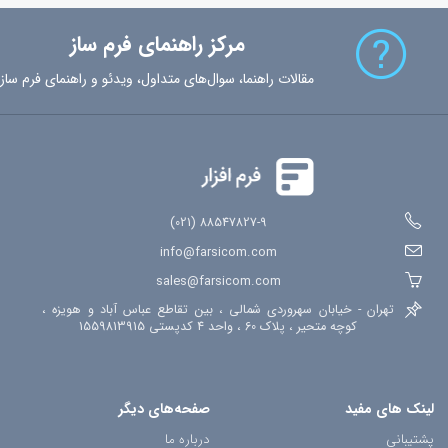
پارامترهای-لینک-فرم
پیام-رسان
وب-هوک
تکرار-فیلد
شرط-فرم
مرکز راهنمای فرم ساز
شمارش-معکوس
فیلد-محاسباتی
کنترل-کیفیت
گوگل-آنالیتیکس
ورودی-اکسل
خروجی-اکسل
ثبت-گزارش
مصوبات-جلسه
توافقنامه
مقالات راهنما، سوال‌های متداول، ویدئو و راهنمای فرم ساز
ثبت-نام
رویداد
فرم-ساز
دریافت-پرداخت
خرید-آنلاین
ارتباط-با-ما
استخدام
موقعیت-جغرافیایی
ثبت-مکان
افزونه-جوملا
امضای-دیجیتال
اشتراک-فرم
تاریخچه-تغییرات
88547827-9 (021)
info@farsicom.com
sales@farsicom.com
تهران - خیابان سهروردی شمالی ، بین تقاطع عباس آباد و هویزه ،
کوچه متحیر ، پلاک 60 ، واحد 4 کدپستی 1559813915
لینک های مفید
صفحه‌های دیگر
پشتیبانی
درباره ما