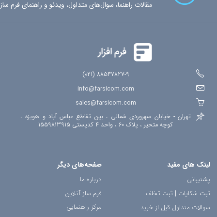
ورودی-اکسل
خروجی-اکسل
ثبت-گزارش
مصوبات-جلسه
توافقنامه
مقالات راهنما، سوال‌های متداول، ویدئو و راهنمای فرم ساز
ثبت-نام
رویداد
فرم-ساز
دریافت-پرداخت
خرید-آنلاین
ارتباط-با-ما
استخدام
موقعیت-جغرافیایی
ثبت-مکان
افزونه-جوملا
امضای-دیجیتال
اشتراک-فرم
تاریخچه-تغییرات
88547827-9 (021)
info@farsicom.com
sales@farsicom.com
تهران - خیابان سهروردی شمالی ، بین تقاطع عباس آباد و هویزه ،
کوچه متحیر ، پلاک 60 ، واحد 4 کدپستی 1559813915
لینک های مفید
صفحه‌های دیگر
پشتیبانی
درباره ما
ثبت شکایات
|
ثبت تخلف
فرم ساز آنلاین
مرکز راهنمایی
سوالات متداول قبل از خرید