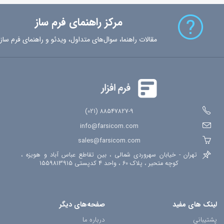
پارامترهای-لینک-فرم
پیام-رسان
وب-هوک
تکرار-فیلد
شرط-فرم
مرکز راهنمای فرم ساز
شمارش-معکوس
فیلد-محاسباتی
کنترل-کیفیت
گوگل-آنالیتیکس
ورودی-اکسل
خروجی-اکسل
ثبت-گزارش
مصوبات-جلسه
توافقنامه
مقالات راهنما، سوال‌های متداول، ویدئو و راهنمای فرم ساز
ثبت-نام
رویداد
فرم-ساز
دریافت-پرداخت
خرید-آنلاین
ارتباط-با-ما
استخدام
موقعیت-جغرافیایی
ثبت-مکان
افزونه-جوملا
امضای-دیجیتال
اشتراک-فرم
تاریخچه-تغییرات
88547827-9 (021)
info@farsicom.com
sales@farsicom.com
تهران - خیابان سهروردی شمالی ، بین تقاطع عباس آباد و هویزه ،
کوچه متحیر ، پلاک 60 ، واحد 4 کدپستی 1559813915
لینک های مفید
صفحه‌های دیگر
پشتیبانی
درباره ما