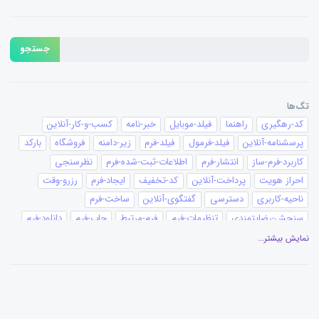
جستجو
تگ‌ها
کد-رهگیری
راهنما
فیلد-موبایل
خبر-نامه
کسب-و-کار-آنلاین
پرسشنامه-آنلاین
فیلد-فرمول
فیلد-فرم
زیر-دامنه
فروشگاه
بارکد
کاربرد-فرم-ساز
انتشار-فرم
اطلاعات-ثبت-شده-فرم
نظرسنجی
احراز هویت
پرداخت-آنلاین
کد-تخفیف
ایجاد-فرم
رزرو-وقت
ناحیه-کاربری
دسترسی
گفتگوی-آنلاین
ساخت-فرم
سنجش-رضایتمندی
تنظیمات-فرم
فرم-مرتبط
چاپ-فرم
دانلود-فرم
کانبان
پیغام-ثبت-فرم
تقویم
گزارش-نموداری
گزارش-فرم
نمایش بیشتر...
عنوان-فیلد
ویرایشگر-متن
ویرایش فرم
گزارش‌گیری
افزونه-وردپرس
آزمون-ساز
ساخت-آزمون
قالب-چاپ
بیمه
ثبت-سفارش
سفارش-آنلاین
فرستنده-ایمیل
پیامک-ایمیل
قالب-فرم
محدودیت-ثبت-فرم
فرستنده-پیامک
مدارس
پزشکی