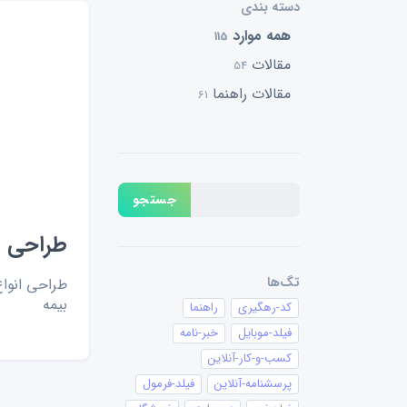
دسته بندی
همه موارد
115
مقالات
54
مقالات راهنما
61
جستجو
طراحی فر
تگ‌ها
طراحی انواع
بیمه
کد-رهگیری
راهنما
فیلد-موبایل
خبر-نامه
کسب-و-کار-آنلاین
پرسشنامه-آنلاین
فیلد-فرمول