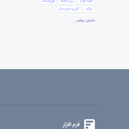
فیلد-فرم
زیر-دامنه
فروشگاه
بارکد
کاربرد-فرم-ساز
انتشار-فرم
نمایش بیشتر...
اطلاعات-ثبت-شده-فرم
نظرسنجی
احراز هویت
پرداخت-آنلاین
کد-تخفیف
ایجاد-فرم
رزرو-وقت
ناحیه-کاربری
دسترسی
گفتگوی-آنلاین
ساخت-فرم
سنجش-رضایتمندی
تنظیمات-فرم
فرم-مرتبط
چاپ-فرم
دانلود-فرم
کانبان
پیغام-ثبت-فرم
تقویم
گزارش-نموداری
گزارش-فرم
عنوان-فیلد
ویرایشگر-متن
ویرایش فرم
گزارش‌گیری