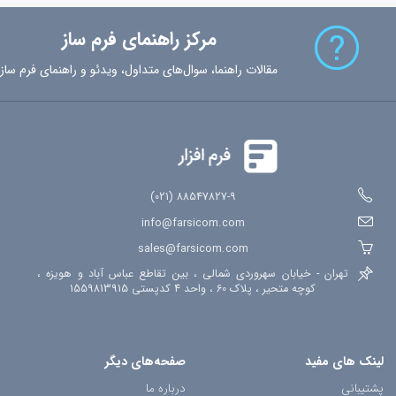
پارامترهای-لینک-فرم
پیام-رسان
وب-هوک
تکرار-فیلد
شرط-فرم
مرکز راهنمای فرم ساز
شمارش-معکوس
فیلد-محاسباتی
کنترل-کیفیت
گوگل-آنالیتیکس
ورودی-اکسل
خروجی-اکسل
ثبت-گزارش
مصوبات-جلسه
توافقنامه
مقالات راهنما، سوال‌های متداول، ویدئو و راهنمای فرم ساز
ثبت-نام
رویداد
فرم-ساز
دریافت-پرداخت
خرید-آنلاین
ارتباط-با-ما
استخدام
موقعیت-جغرافیایی
ثبت-مکان
افزونه-جوملا
امضای-دیجیتال
اشتراک-فرم
تاریخچه-تغییرات
88547827-9 (021)
info@farsicom.com
sales@farsicom.com
تهران - خیابان سهروردی شمالی ، بین تقاطع عباس آباد و هویزه ،
کوچه متحیر ، پلاک 60 ، واحد 4 کدپستی 1559813915
لینک های مفید
صفحه‌های دیگر
پشتیبانی
درباره ما