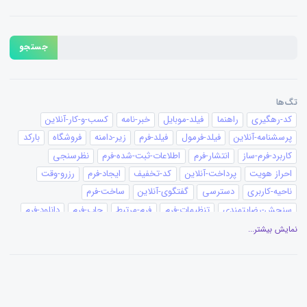
جستجو
تگ‌ها
کد-رهگیری
راهنما
فیلد-موبایل
خبر-نامه
کسب-و-کار-آنلاین
پرسشنامه-آنلاین
فیلد-فرمول
فیلد-فرم
زیر-دامنه
فروشگاه
بارکد
کاربرد-فرم-ساز
انتشار-فرم
اطلاعات-ثبت-شده-فرم
نظرسنجی
احراز هویت
پرداخت-آنلاین
کد-تخفیف
ایجاد-فرم
رزرو-وقت
ناحیه-کاربری
دسترسی
گفتگوی-آنلاین
ساخت-فرم
سنجش-رضایتمندی
تنظیمات-فرم
فرم-مرتبط
چاپ-فرم
دانلود-فرم
کانبان
پیغام-ثبت-فرم
تقویم
گزارش-نموداری
گزارش-فرم
نمایش بیشتر...
عنوان-فیلد
ویرایشگر-متن
ویرایش فرم
گزارش‌گیری
افزونه-وردپرس
آزمون-ساز
ساخت-آزمون
قالب-چاپ
بیمه
ثبت-سفارش
سفارش-آنلاین
فرستنده-ایمیل
پیامک-ایمیل
قالب-فرم
محدودیت-ثبت-فرم
فرستنده-پیامک
مدارس
پزشکی