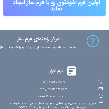
اولین فرم خودتون رو با فرم ساز ایجاد
نماید
مرکز راهنمای فرم ساز
مقالات راهنما، سوال‌های متداول، ویدئو و راهنمای فرم ساز
88547827-9 (021)
info@farsicom.com
sales@farsicom.com
تهران - خیابان سهروردی شمالی ، بین تقاطع عباس آباد و هویزه ،
کوچه متحیر ، پلاک 60 ، واحد 4 کدپستی 1559813915