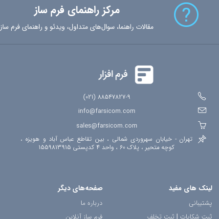
مرکز راهنمای فرم ساز
مقالات راهنما، سوال‌های متداول، ویدئو و راهنمای فرم ساز
88547827-9 (021)
info@farsicom.com
sales@farsicom.com
تهران - خیابان سهروردی شمالی ، بین تقاطع عباس آباد و هویزه ،
کوچه متحیر ، پلاک 60 ، واحد 4 کدپستی 1559813915
لینک های مفید
صفحه‌های دیگر
پشتیبانی
درباره ما
ثبت شکایات
|
ثبت تخلف
فرم ساز آنلاین