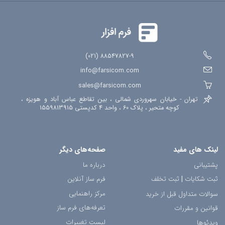
88547827-9 (021)
info@farsicom.com
sales@farsicom.com
تهران - خیابان سهروردی شمالی ، بین تقاطع عباس آباد و هویزه ،
کوچه متحیر ، پلاک 60 ، واحد 4 کدپستی 1559813915
لینک های مفید
صفحه‌های دیگر
پشتیبانی
درباره ما
ثبت شکایات
|
ثبت تخلف
فرم ساز آنلاین
مرکز راهنمایی
سوالات متداول قبل از خرید
تعرفه‌های فرم ساز
قوانین و مقررات
لیست تغییرات
ویدئوها