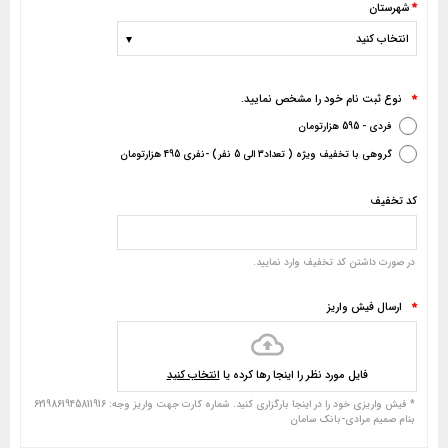
*
شهرستان
نوع ثبت نام خود را مشخص نمایید.
*
فردی - 595 هزارتومان
گروهی با تخفیف ویژه ( تعداد3 الی 5 نفر) -نفری 495 هزارتومان
کد تخفیف
در صورت داشتن کد تخفیف وارد نمایید.
ارسال فیش واریز
*
فایل مورد نظر را اینجا رها کرده یا
انتخاب کنید
* فیش واریزی خود را در اینجا بارگزاری کنید. شماره کارت جهت واریز وجه: 6219861945811916
بنام صمیم مرادی-بانک سامان