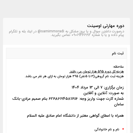
دوره مهارتی اوسینت
درصورت داشتن سوال و یا بروز مشکل به samimmoradi@ در ایتا، بله و تلگرام
پیام داده و یا با شماره 09019461992 تماس بگیرید.
ثبت نام
ملاحظه:
هزینه کل دوره 595 هزار تومان می باشد.
هزینه ثبت نام گروهی(3 تا 5نفر) 495 هزار تومان به ازای هر نفر می باشد.
زمان برگزاری: 7 الی 13 مرداد 1404
به صورت: آنلاین و آفلاین
شماره کارت جهت واریز وجه: 6219861945811916 بنام صمیم مرادی-بانک
سامان
همراه با اعطای گواهی معتبر از دانشگاه امام صادق علیه السلام
نام و نام خانوادگی
*