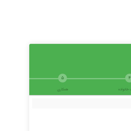
۵
۴
 خانواده
همکاری