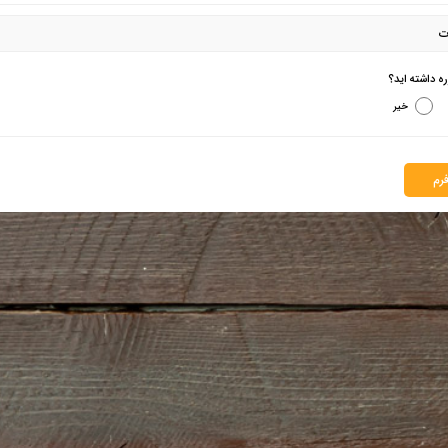
ت
ره داشته اید؟
خیر
رم