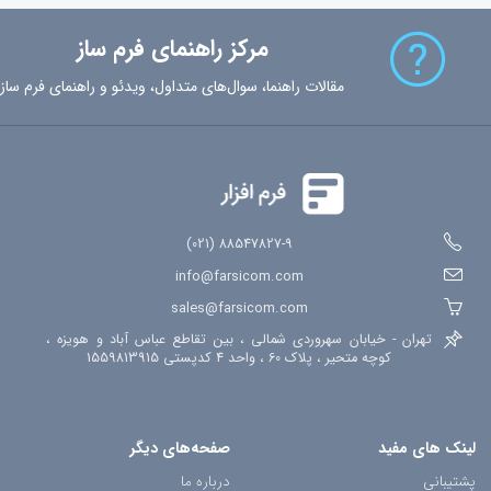
پارامترهای-لینک-فرم
پیام-رسان
وب-هوک
تکرار-فیلد
شرط-فرم
مرکز راهنمای فرم ساز
شمارش-معکوس
فیلد-محاسباتی
کنترل-کیفیت
گوگل-آنالیتیکس
ورودی-اکسل
خروجی-اکسل
ثبت-گزارش
مصوبات-جلسه
توافقنامه
مقالات راهنما، سوال‌های متداول، ویدئو و راهنمای فرم ساز
ثبت-نام
رویداد
فرم-ساز
دریافت-پرداخت
خرید-آنلاین
ارتباط-با-ما
استخدام
موقعیت-جغرافیایی
ثبت-مکان
افزونه-جوملا
امضای-دیجیتال
اشتراک-فرم
تاریخچه-تغییرات
88547827-9 (021)
info@farsicom.com
sales@farsicom.com
تهران - خیابان سهروردی شمالی ، بین تقاطع عباس آباد و هویزه ،
کوچه متحیر ، پلاک 60 ، واحد 4 کدپستی 1559813915
لینک های مفید
صفحه‌های دیگر
پشتیبانی
درباره ما