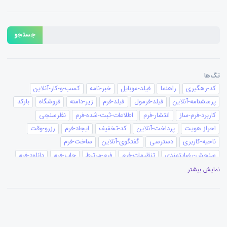
جستجو
تگ‌ها
کد-رهگیری
راهنما
فیلد-موبایل
خبر-نامه
کسب-و-کار-آنلاین
پرسشنامه-آنلاین
فیلد-فرمول
فیلد-فرم
زیر-دامنه
فروشگاه
بارکد
کاربرد-فرم-ساز
انتشار-فرم
اطلاعات-ثبت-شده-فرم
نظرسنجی
احراز هویت
پرداخت-آنلاین
کد-تخفیف
ایجاد-فرم
رزرو-وقت
ناحیه-کاربری
دسترسی
گفتگوی-آنلاین
ساخت-فرم
سنجش-رضایتمندی
تنظیمات-فرم
فرم-مرتبط
چاپ-فرم
دانلود-فرم
کانبان
پیغام-ثبت-فرم
تقویم
گزارش-نموداری
گزارش-فرم
نمایش بیشتر...
عنوان-فیلد
ویرایشگر-متن
ویرایش فرم
گزارش‌گیری
افزونه-وردپرس
آزمون-ساز
ساخت-آزمون
قالب-چاپ
بیمه
ثبت-سفارش
سفارش-آنلاین
فرستنده-ایمیل
پیامک-ایمیل
قالب-فرم
محدودیت-ثبت-فرم
فرستنده-پیامک
مدارس
پزشکی